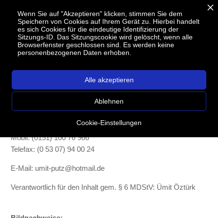
Wenn Sie auf "Akzeptieren" klicken, stimmen Sie dem
Speichern von Cookies auf Ihrem Gerät zu. Hierbei handelt
es sich Cookies für die eindeutige Identifizierung der
Sitzungs-ID. Das Sitzungscookie wird gelöscht, wenn alle
Impressum
Browserfenster geschlossen sind. Es werden keine
personenbezogenen Daten erhoben.
Ümit Putz- und Stuckarbeiten
Alle akzeptieren
Inh. Ümit Öztürk
Aschenkamp 6
Ablehnen
38110 Braunschweig
Cookie-Einstellungen
Telefon: (0 53 07) 94 00 24
Mobil: (0151) 100 76 966
Telefax: (0 53 07) 94 00 24
E-Mail: umit-putz@hotmail.de
Verantwortlich für den Inhalt gem. § 6 MDStV: Ümit Öztürk
Bildnachweise: